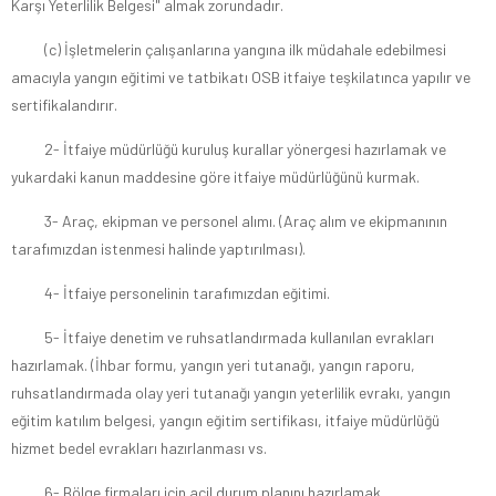
Karşı Yeterlilik Belgesi" almak zorundadır.
(c) İşletmelerin çalışanlarına yangına ilk müdahale edebilmesi
amacıyla yangın eğitimi ve tatbikatı OSB itfaiye teşkilatınca yapılır ve
sertifikalandırır.
2- İtfaiye müdürlüğü kuruluş kurallar yönergesi hazırlamak ve
yukardaki kanun maddesine göre itfaiye müdürlüğünü kurmak.
3- Araç, ekipman ve personel alımı. (Araç alım ve ekipmanının
tarafımızdan istenmesi halinde yaptırılması).
4- İtfaiye personelinin tarafımızdan eğitimi.
5- İtfaiye denetim ve ruhsatlandırmada kullanılan evrakları
hazırlamak. (İhbar formu, yangın yeri tutanağı, yangın raporu,
ruhsatlandırmada olay yeri tutanağı yangın yeterlilik evrakı, yangın
eğitim katılım belgesi, yangın eğitim sertifikası, itfaiye müdürlüğü
hizmet bedel evrakları hazırlanması vs.
6- Bölge firmaları için acil durum planını hazırlamak.