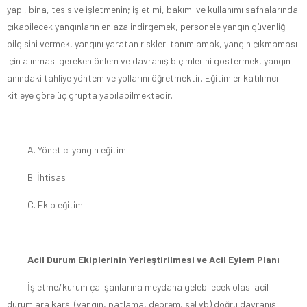
yapı, bina, tesis ve işletmenin; işletimi, bakımı ve kullanımı safhalarında
çıkabilecek yangınların en aza indirgemek, personele yangın güvenliği
bilgisini vermek, yangını yaratan riskleri tanımlamak, yangın çıkmaması
için alınması gereken önlem ve davranış biçimlerini göstermek, yangın
anındaki tahliye yöntem ve yollarını öğretmektir. Eğitimler katılımcı
kitleye göre üç grupta yapılabilmektedir.
A. Yönetici yangın eğitimi
B. İhtisas
C. Ekip eğitimi
Acil Durum Ekiplerinin Yerleştirilmesi ve Acil Eylem Planı
İşletme/kurum çalışanlarına meydana gelebilecek olası acil
durumlara karşı (yangın, patlama, deprem, sel vb) doğru davranış