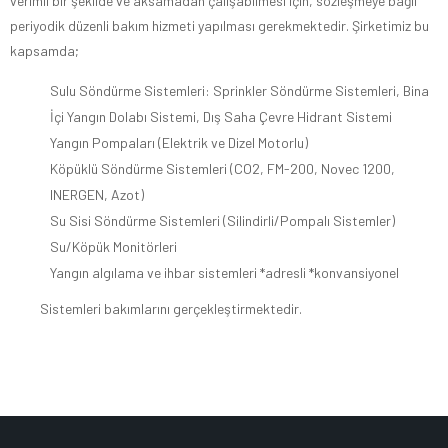
verimli bir şekilde ve aksamadan çalışabilmesi için, sözleşmeye bağlı
periyodik düzenli bakım hizmeti yapılması gerekmektedir. Şirketimiz bu
kapsamda;
Sulu Söndürme Sistemleri: Sprinkler Söndürme Sistemleri, Bina
İçi Yangın Dolabı Sistemi, Dış Saha Çevre Hidrant Sistemi
Yangın Pompaları (Elektrik ve Dizel Motorlu)
Köpüklü Söndürme Sistemleri (CO2, FM-200, Novec 1200,
INERGEN, Azot)
Su Sisi Söndürme Sistemleri (Silindirli/Pompalı Sistemler)
Su/Köpük Monitörleri
Yangın algılama ve ihbar sistemleri *adresli *konvansiyonel
Sistemleri bakımlarını gerçekleştirmektedir.