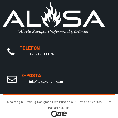
TELEFON
0 (262) 751 10 24
E-POSTA
info@alsayangin.com
Alsa Yangın Güvenliği Danışmanlık ve Mühendislik Hizmetleri © 2026 - Tüm
Hakları Saklıdır.