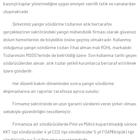
basınçlı kaplar yönetmeliğine uygun emniyet ventilli tetik ve vanalardan
oluşmaktadır.
Şirketimiz yangın söndürme tozlarının atık bertarafını
gerçekleştiren sektöründeki yangın mühendislik firması olarak güvensiz
dolum hizmetlerinin de böylelikle önüne geçmiş olmaktadır. Kullanmış
olduğumuz yangın söndürme tozları İthal alman malı RÜHL markalıdır.
Tozlarımızın MSDS'lerinde de belirtildiği üzere Son kullanma tarihi geçen
södürücülerden alınan atık tozlar yetkili kurumlarca bertaraf ettirilmek
üzere gönderilir.
Her düzenli bakım döneminden sonra yangın söndürme
ekipmanlarına ait raporlar tarafınıza ayrıca sunulur.
Firmamız sektöründe en uzun garanti sürelerini veren şirket olması
sebebiyle güvenilirliğini tescillemiştir.
Firmamıza ait söndürücülerde Pimi ve Mührü kopartılmadığı sürece
KKT tipi söndürücüler 4 yıl CO2 tipi söndürücüler 5 yıl FOAM(köpük) tipi
söndürücüle ise 2 yıl firmamız garantisindedir.