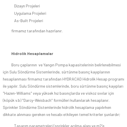
Dizayn Projeleri
Uygulama Projeleri
As-Built Projeleri
firmamız tarafından hazırlanır.
Hidrolik Hesaplamalar
Boru çaplarının ve Yangın Pompa kapasitelerinin belirlenebilmesi
için Sulu Söndürme Sistemlerinde, sürtünme basınç kayıplarının
hesaplanması firmamız tarafından HYDRACAD Hidrolik Hesap programı
ile yapılır. Sulu Söndürme sistemlerinde, boru sürtünme basınç kayıpları
"Hazen-Williams" veya yüksek hız basınçlarda ve viskoz sıvılar için
(köpük v.b) "Darcy-Weisbach" formülleri kullanılarak hesaplanır.
Sprinkler Söndürme Sistemlerinde hidrolik hesaplama yapılırken
dikkate alınması gereken ve hesabı etkileyen temel kriterler şunlardır;
Tasarım parametreleri (sprinkler açılma alanı ve m2'e