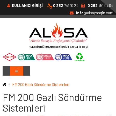
KULLANICI GİRİŞİ
0 262
751 10 24
0 262
751 07 04
info
@alsayangin.com
FM 200 Gazlı Söndürme Sistemleri
FM 200 Gazlı Söndürme
Sistemleri