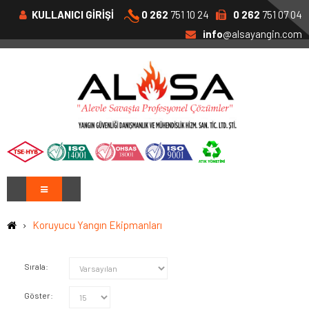
KULLANICI GİRİŞİ
0 262
751 10 24
0 262
751 07 04
info
@alsayangin.com
Koruyucu Yangın Ekipmanları
Sırala:
Göster: