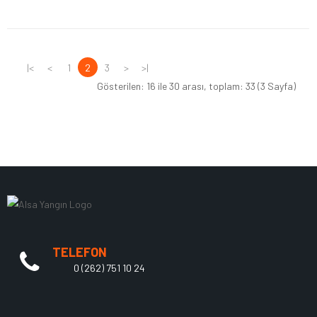
|<
<
1
2
3
>
>|
Gösterilen: 16 ile 30 arası, toplam: 33 (3 Sayfa)
TELEFON
0 (262) 751 10 24