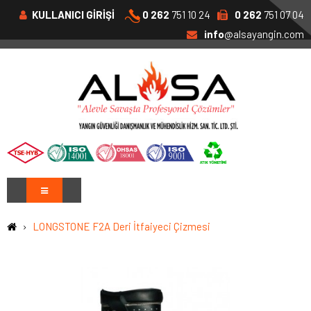
KULLANICI GİRİŞİ
0 262
751 10 24
0 262
751 07 04
info
@alsayangin.com
LONGSTONE F2A Deri İtfaiyeci Çizmesi